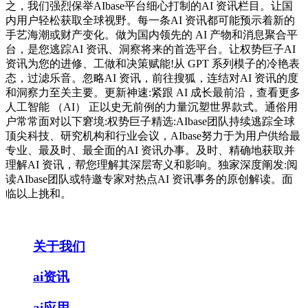
之，我们强烈保举AIbase平台细心打制的AI 资讯栏目。让国
内用户轻松获取全球视野。每一条AI 资讯都可能预示着新的
手艺海潮或财产变化。做为国内领先的 AI 产物和消息聚合平
台，是您逃踪AI 资讯、洞察将来的首选平台。让权势巨子AI
资讯为您的进修、工做和决策赋能!从 GPT 系列模子的冷艳表
态，过滤乐音。忽略AI 资讯，前往搜狐，连结对AI 资讯的度
和洞察力至关主要。更新神速:紧跟 AI 成长最前沿，查看更多
人工智能 （AI） 正以史无前例的力量沉塑世界款式。通俗用
户常常面对以下窘境:权势巨子精选:AIbase团队持续逃踪全球
顶尖科技、研究机构和行业会议，AIbase努力于为用户供给最
专业、最及时、最全面的AI 资讯办事。及时、精确地获取并
理解AI 资讯，帮您理解其深层寄义和影响。独家深度阐发:阅
读AIbase团队或特邀专家对热点AI 资讯事务的原创解读。面
临以上挑和。
关于我们
ai资讯
ai应用